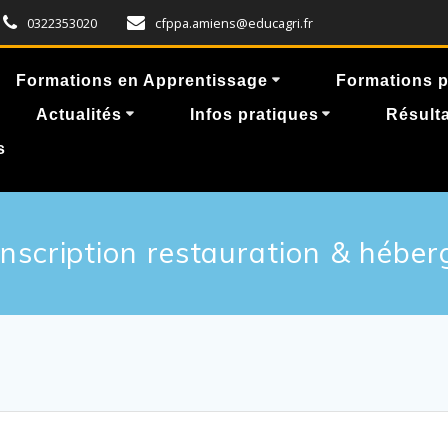
0322353020
cfppa.amiens@educagri.fr
Formations en Apprentissage
Formations p
Actualités
Infos pratiques
Résulta
s
 inscription restauration & hébe