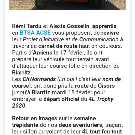
Rémi Tardu
et
Alexis Gosselin
,
apprentis
en
BTSA ACSE
vous proposent de
revivre
leur
P
rojet d
‘I
nitiative et de
C
ommunication
à
travers ce
carnet de route
haut en couleurs.
Partis d’
Amiens
le 17 février, ils ont
préparé leur véhicule tout terrain avant
d’attaquer leur course folle en direction de
Biarritz
.
Les
Ch’Normands
(Eh oui ! c’est
leur
nom de
course
)
, ont donc pris la
route
de
Gisors
jusqu’à
Biarritz
mardi 18 février pour
embrayer le
départ officiel
du
4L Trophy
2020.
Retour en images
sur la
semaine
trépidante
de nos
deux aventuriers,
traçant
leur sillon au volant de leur
4L tout feu tout