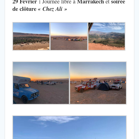
29 Février :
Marrakech
soirée
Journée libre à
et
de clôture
« Chez Ali »