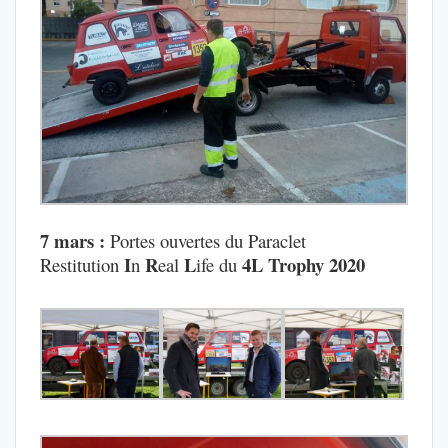
7 mars :
Portes ouvertes du Paraclet
I
R
L
4L Trophy 2020
Restitution
n
eal
ife du