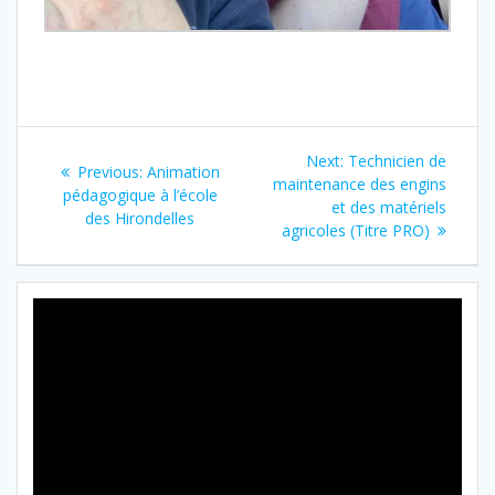
Next:
Technicien de
Previous:
Animation
maintenance des engins
pédagogique à l’école
et des matériels
des Hirondelles
agricoles (Titre PRO)